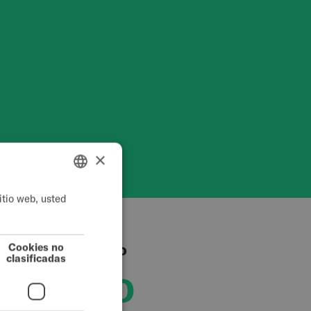
×
itio web, usted
ENGLISH
SWEDISH
reras del entorno
FRENCH
Cookies no
clasificadas
DUTCH
usuario
GERMAN