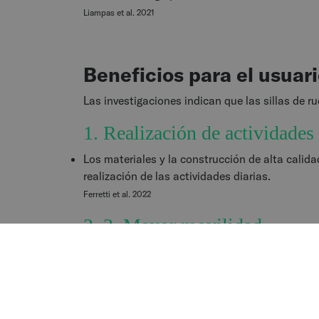
Liampas et al. 2021
Beneficios para el usuar
Las investigaciones indican que las sillas de ru
1. Realización de actividades
Los materiales y la construcción de alta calida
realización de las actividades diarias.
Ferretti et al. 2022
2. 2. Mayor movilidad
Los chasis ligeros y las configuraciones de la
realización de maniobras complejas, lo que resu
Rousseau-Harrison et al. 2012
3. Aumentar la movilidad en e