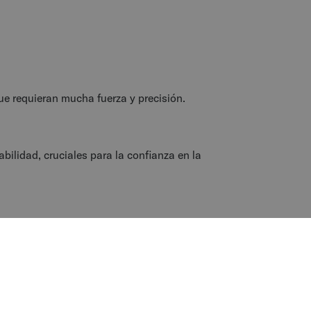
que requieran mucha fuerza y precisión.
bilidad, cruciales para la confianza en la
esplazamiento por espacios reducidos y la
uy concurridos.