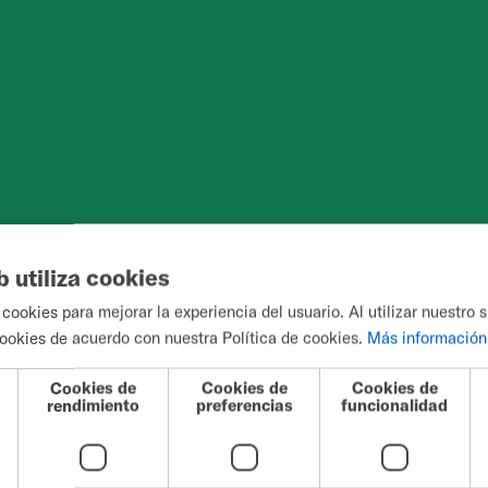
b utiliza cookies
 cookies para mejorar la experiencia del usuario. Al utilizar nuestro s
ookies de acuerdo con nuestra Política de cookies.
Más información
ropulsión de la silla de ruedas y las bar
Cookies de
Cookies de
Cookies de
rendimiento
preferencias
funcionalidad
a capacidad del 