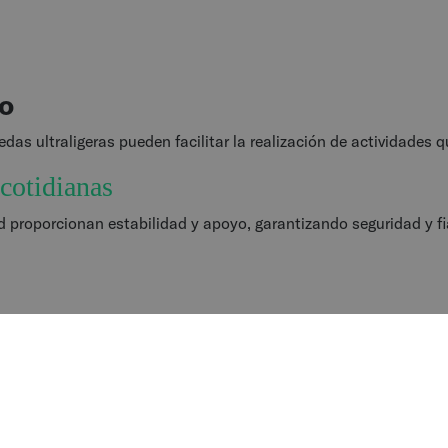
io
edas ultraligeras pueden facilitar la realización de actividades 
 cotidianas
d proporcionan estabilidad y apoyo, garantizando seguridad y fia
s ruedas traseras con gran capacidad de respuesta facilitan el d
lta esencial para las actividades en interiores y en entornos m
l espacio vital