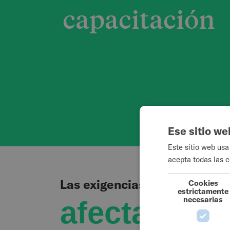
capacitación
Ese sitio we
Este sitio web usa
acepta todas las c
Las exigencias físicas de la p
Cookies
estrictamente
necesarias
afectan a l