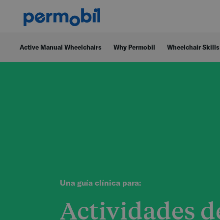
Active Manual Wheelchairs
Why Permobil
Wheelchair Skills
Una guía clínica para:
Actividades d